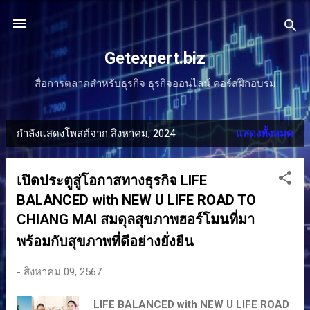
ข้ามไปที่เนื้อหาหลัก
Getexpert.biz
สื่อการตลาดสำหรับธุรกิจ ธุรกิจออนไลน์ คอร์สฝึกอบรม
กำลังแสดงโพสต์จาก สิงหาคม, 2024
แสดงทั้งหมด
บ
ท
เปิดประตูสู่โอกาสทางธุรกิจ LIFE
ค
BALANCED with NEW U LIFE ROAD TO
ว
CHIANG MAI สมดุลสุขภาพฮอร์โมนที่มา
พร้อมกับสุขภาพที่ดีอย่างยั่งยืน
า
ม
-
สิงหาคม 09, 2567
LIFE BALANCED with NEW U LIFE ROAD