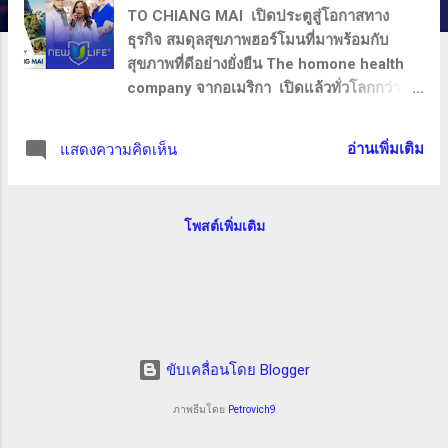
TO CHIANG MAI เปิดประตูสู่โอกาสทาง
ธุรกิจ สมดุลสุขภาพฮอร์โมนที่มาพร้อมกับ
สุขภาพที่ดีอย่างยั่งยืน The homone health
company จากอเมริกา เปิดแล้วทั่วโลกกว่า 15
ประเทศ เปิดอย่างเป็นทางการในประเทศไทย
เป็นลำดับที่ 16 ต่อจากประเทศเกาหลีใต้ 21
อ่านเพิ่มเติม
แสดงความคิดเห็น
กรกฎาคมที่ผ่านมา แลงคาสเตอร์ กรุงเทพ ด้วย
ยอดขายเติบโตทั่วโลกกว่า 36,000 ล้านบาท
บริษัทที่ทำ Hit Billion Dollars ในอเมริกา
โพสต์เพิ่มเติม
ธุรกิจสุขภาพที่มาแรงมูลค่าตลาดกว่า 4 แสน
ล้าน Road to เชียงใหม่ ครั้งแรกกับงาน
สัมมนาในเชียงใหม่ พบผู้บริหารระดับสูง GM
คุณสารินี เสฐียรภัคกุล และแขกรับเชิญพิเศษ
คุณหมอป๊อป นายแพทย์กษิดิศ ประภายสาธก
วันเสาร์ที่ 14 กันยายน 2567 ลงทะเบียน
ขับเคลื่อนโดย Blogger
12:30 น ห้องช้างคลาน 2 โรงแรมอโมรา
ท่าแพ เชียงใหม่ อย่าพลาดโอกาสที่ดีที่สุดใน
ภาพธีมโดย
Petrovich9
ครั้งนี้ รีบลงทะเบียนสำรองที่นั่ง จำนวนจำกัด
New U Life บริษัทเน็ตเวิร์ค มาร์เกตติ้ง จาก ยู