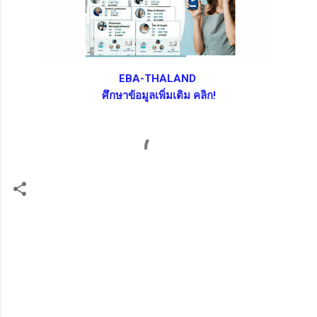
EBA-THALAND
ศึกษาข้อมูลเพิ่มเติม คลิก!
ค
ว
า
ม
คิ