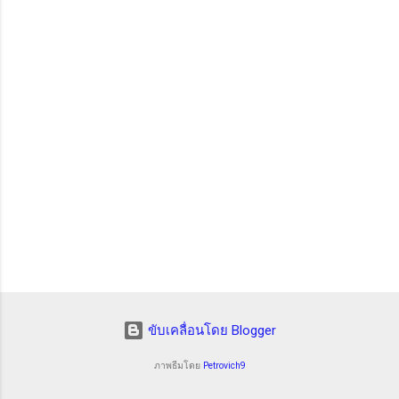
ด
เ
ห็
น
ขับเคลื่อนโดย Blogger
ภาพธีมโดย
Petrovich9